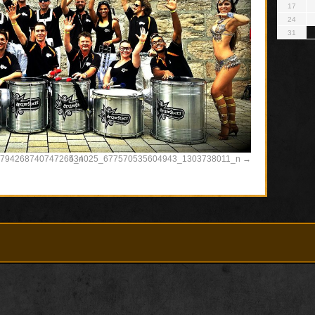
17
24
31
794268740747264_n
534025_677570535604943_1303738011_n