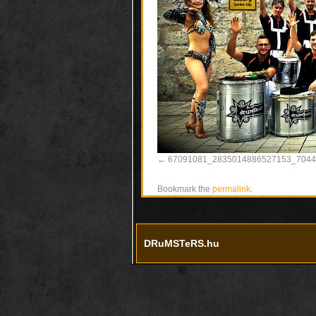
67091081_2835014886527153_7044
Bookmark the
permalink
.
DRuMSTeRS.hu