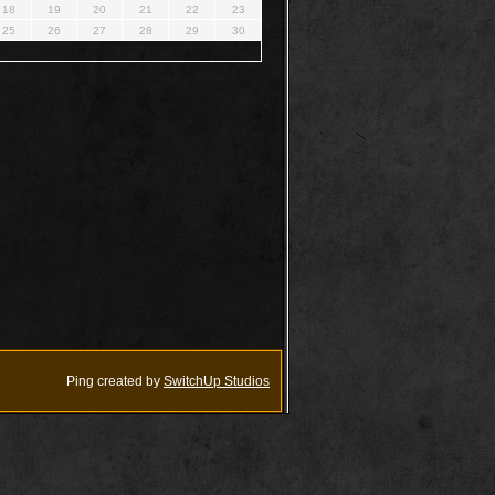
18
19
20
21
22
23
25
26
27
28
29
30
Ping created by
SwitchUp Studios