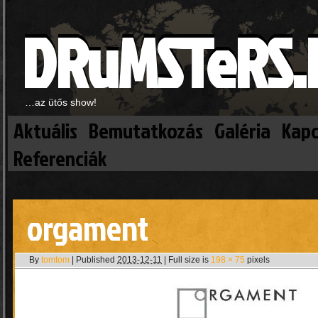
DRuMSTeRS.
…az ütős show!
Aktuális
Bemutatkozás
Galéria
Kapc
Referenciák
orgament
By
tomtom
|
Published
2013-12-11
|
Full size is
198 × 75
pixels