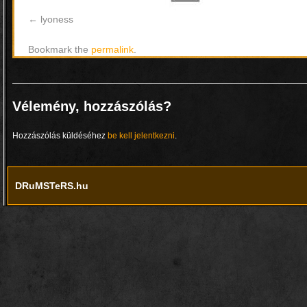
lyoness
Bookmark the
permalink
.
Vélemény, hozzászólás?
Hozzászólás küldéséhez
be kell jelentkezni
.
DRuMSTeRS.hu