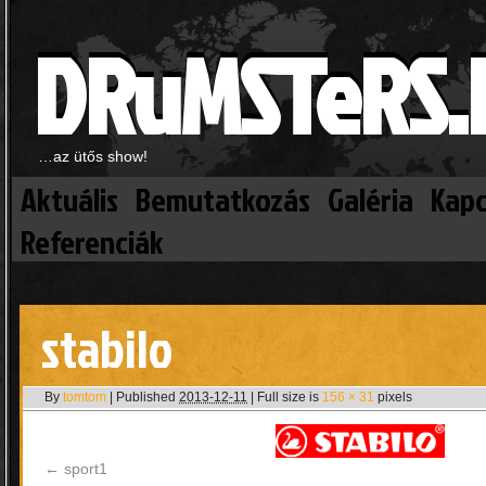
DRuMSTeRS.
…az ütős show!
Aktuális
Bemutatkozás
Galéria
Kapc
Referenciák
stabilo
By
tomtom
|
Published
2013-12-11
|
Full size is
156 × 31
pixels
sport1